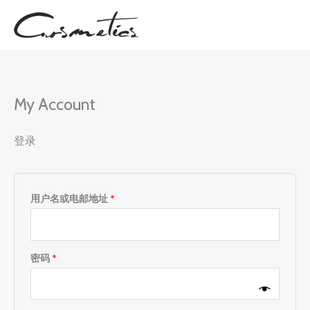
跳
至
内
容
My Account
登录
必
用户名或电邮地址
*
填
必
密码
*
填