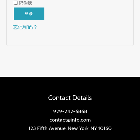
记住我
登录
忘记密码？
Contact Details
929-242-6868
contact@info.com
123 Fifth Avenue, New York, NY 10160