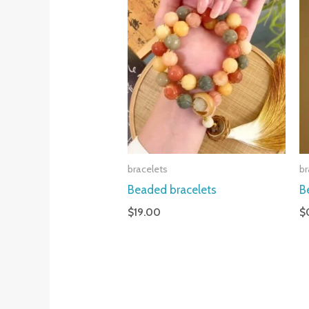
bracelets
br
Beaded bracelets
B
$
19.00
$