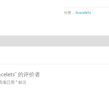
数
分类：
bracelets
量
celets” 的评价者
填项已用
*
标注