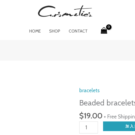
HOME
SHOP
CONTACT
bracelets
Beaded bracelet
$
19.00
+ Free Shippi
Beaded
加入
bracelets