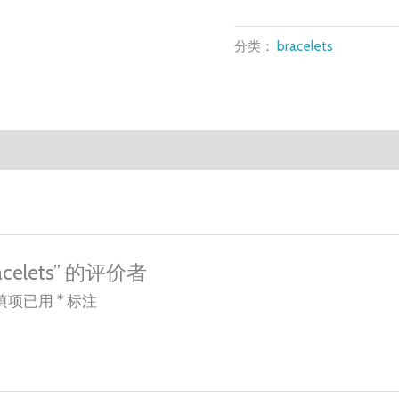
数
分类：
bracelets
量
celets” 的评价者
填项已用
*
标注