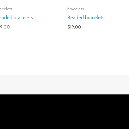
acelets
bracelets
eaded bracelets
Beaded bracelets
19.00
$
19.00