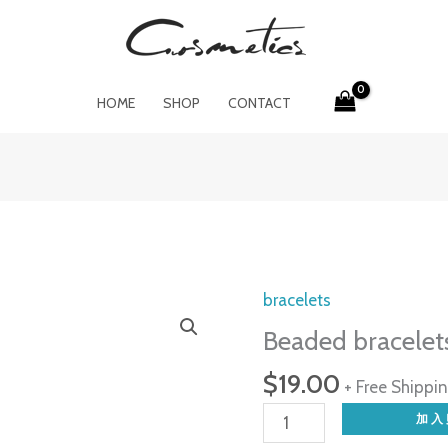
HOME
SHOP
CONTACT
bracelets
Beaded bracelet
$
19.00
+ Free Shippi
Beaded
加入
bracelets