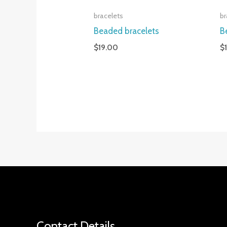
bracelets
br
Beaded bracelets
B
$
19.00
$
Contact Details